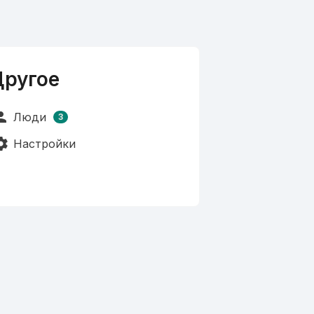
Другое
rson
Люди
3
tings
Настройки