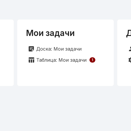
Мои задачи
sticky_note_2
pe
Доска: Мои задачи
table_chart
set
Таблица: Мои задачи
1