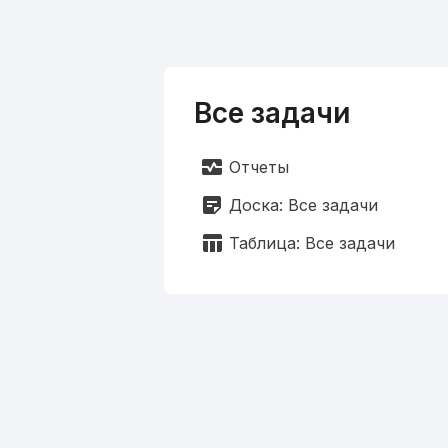
Все задачи
monitor_heart
Отчеты
sticky_note_2
Доска: Все задачи
table_chart
Таблица: Все задачи